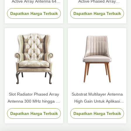
Active Array Antenna 64
Active Phased Array
Element Multi Beam
Antenna Elements 3 6 Ka
Dapatkan Harga Terbaik
Dapatkan Harga Terbaik
Coverage Earth Beamformer
Band Wide Angle Scanning
Ground Station
Slot Radiator Phased Array
Substrat Multilayer Antenna
Antenna 300 MHz hingga 25
High Gain Untuk Aplikasi
GHz
Wireless Radar Otomotif
Dapatkan Harga Terbaik
Dapatkan Harga Terbaik
Transmission Lines