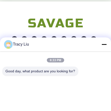
Tracy Liu
Kontak Cepat
8:33 PM
Alamat
Good day, what product are you looking for?
Blok A, Zona Industri YouYi, Desa Xiamao, Distrik Baiyun,
Guangzhou, Cina
Telp
86-0731-00000000
E-mail
test@maoyt.com