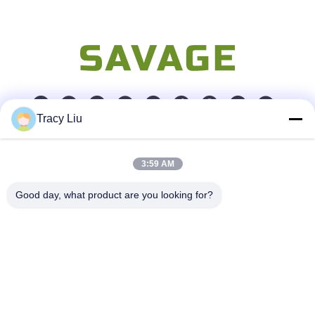
Tracy Liu
Kontak Cepat
3:59 AM
Alamat
Good day, what product are you looking for?
Blok A, Zona Industri YouYi, Desa Xiamao, Distrik Baiyun,
Guangzhou, Cina
Telp
86-0731-00000000
E-mail
test@maoyt.com